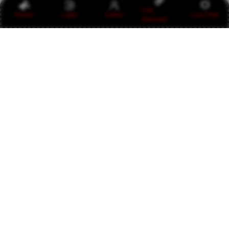
Link
Promo
Login
Daftar
Live Chat
Alternatif